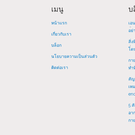
เมนู
บล
หน้าแรก
เอน
อย่
เกี่ยวกับเรา
สิ่ง
บล็อก
โด
นโยบายความเป็นส่วนตัว
กาย
ติดต่อเรา
ทำท
สัญ
เหม
end
5 ส
อาก
กาย