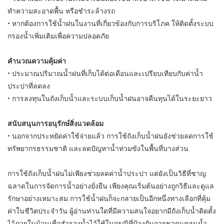
ทำความสะอาดพื้น หรือชำระล้างรถ
• หากต้องการใช้น้ำฝนในงานที่เกี่ยวข้องกับการบริโภค ให้ติดตั้งระบบ
กรองน้ำเพิ่มเติมเพื่อความปลอดภัย
คำนวณความคุ้มค่า
• ประมาณปริมาณน้ำฝนที่เก็บได้ต่อเดือนและเปรียบเทียบกับค่าน้ำ
ประปาที่ลดลง
• การลงทุนในถังเก็บน้ำและระบบเก็บน้ำฝนอาจคืนทุนได้ในระยะยาว
สนับสนุนการอนุรักษ์สิ่งแวดล้อม
• นอกจากประหยัดค่าใช้จ่ายแล้ว การใช้ถังเก็บน้ำฝนยังช่วยลดการใช้
ทรัพยากรธรรมชาติ และลดปัญหาน้ำท่วมขังในพื้นที่บางส่วน
การใช้ถังเก็บน้ำฝนไม่เพียงช่วยลดค่าน้ำประปา แต่ยังเป็นวิธีที่ชาญ
ฉลาดในการจัดการน้ำอย่างยั่งยืน เพียงคุณเริ่มต้นอย่างถูกวิธีและดูแล
รักษาอย่างเหมาะสม การใช้น้ำฝนก็จะกลายเป็นอีกหนึ่งทางเลือกที่คุ้ม
ค่าในชีวิตประจำวัน ผู้อ่านท่านใดที่มีความสนใจอยากมีถังเก็บน้ำติดตั้ง
ไว้ภายในบ้านเพื่อสำรองน้ำไว้ใช้ในกรณีที่ป้องกันการขาดแคลนน้ำ