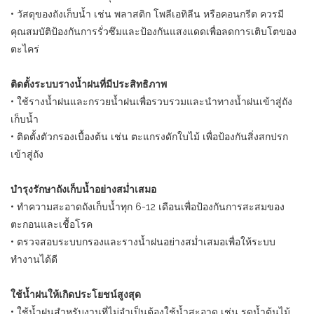
• วัสดุของถังเก็บน้ำ เช่น พลาสติก โพลีเอทิลีน หรือคอนกรีต ควรมี
คุณสมบัติป้องกันการรั่วซึมและป้องกันแสงแดดเพื่อลดการเติบโตของ
ตะไคร่
ติดตั้งระบบรางน้ำฝนที่มีประสิทธิภาพ
• ใช้รางน้ำฝนและกรวยน้ำฝนเพื่อรวบรวมและนำทางน้ำฝนเข้าสู่ถัง
เก็บน้ำ
• ติดตั้งตัวกรองเบื้องต้น เช่น ตะแกรงดักใบไม้ เพื่อป้องกันสิ่งสกปรก
เข้าสู่ถัง
บำรุงรักษาถังเก็บน้ำอย่างสม่ำเสมอ
• ทำความสะอาดถังเก็บน้ำทุก 6-12 เดือนเพื่อป้องกันการสะสมของ
ตะกอนและเชื้อโรค
• ตรวจสอบระบบกรองและรางน้ำฝนอย่างสม่ำเสมอเพื่อให้ระบบ
ทำงานได้ดี
ใช้น้ำฝนให้เกิดประโยชน์สูงสุด
• ใช้น้ำฝนสำหรับงานที่ไม่จำเป็นต้องใช้น้ำสะอาด เช่น รดน้ำต้นไม้