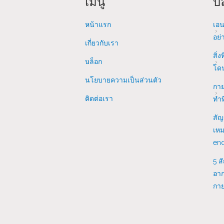
เมนู
บล
หน้าแรก
เอน
อย่
เกี่ยวกับเรา
สิ่ง
บล็อก
โด
นโยบายความเป็นส่วนตัว
กาย
ติดต่อเรา
ทำท
สัญ
เหม
end
5 ส
อาก
กาย